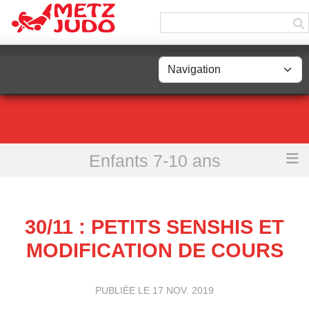
Panneau de gestion des cookies
Enfants 7-10 ans
Accueil
30/11 : Petits Senshis et modification de cours
30/11 : PETITS SENSHIS ET
MODIFICATION DE COURS
PUBLIÉE LE
17 NOV. 2019