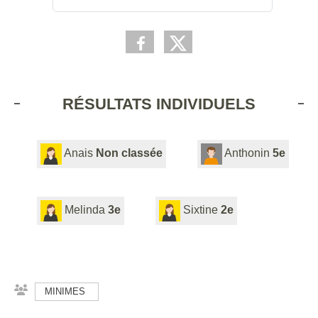
RÉSULTATS INDIVIDUELS
Anais
Non classée
Anthonin
5e
Melinda
3e
Sixtine
2e
MINIMES