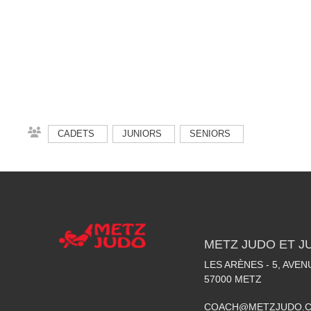
CADETS
JUNIORS
SENIORS
METZ JUDO ET J
LES ARÈNES - 5, AVE
57000
METZ
COACH@METZJUDO.