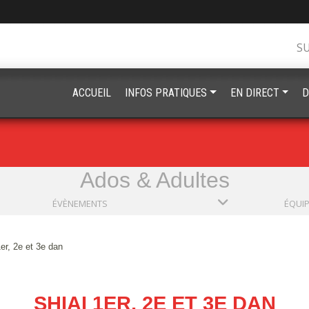
S
ACCUEIL
INFOS PRATIQUES
EN DIRECT
D
Ados & Adultes
ÉVÈNEMENTS
ÉQUI
1er, 2e et 3e dan
SHIAI 1ER, 2E ET 3E DAN