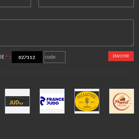
DE
*
:
ENVOYER