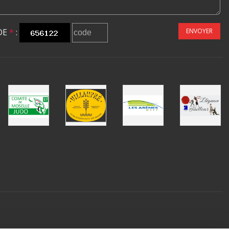
DE
*
:
ENVOYER