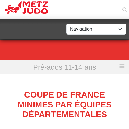
Panneau de gestion des cookies
Pré-ados 11-14 ans
Accueil
Coupe de France Minimes par équipes départementales
COUPE DE FRANCE
MINIMES PAR ÉQUIPES
DÉPARTEMENTALES