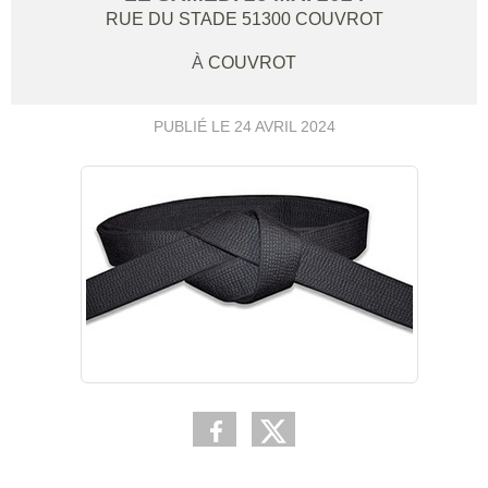
RUE DU STADE
51300
COUVROT
À
COUVROT
PUBLIÉ LE
24 AVRIL 2024