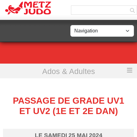
Panneau de gestion des cookies
Ados & Adultes
Accueil
Passage de grade UV1 et UV2 (1e et 2e dan)
PASSAGE DE GRADE UV1
ET UV2 (1E ET 2E DAN)
LE
SAMEDI
25
MAI
2024