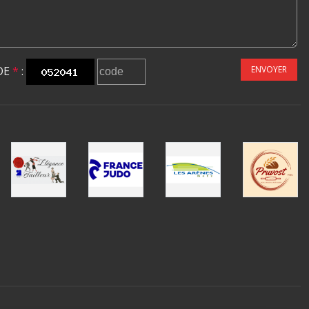
DE
*
:
ENVOYER