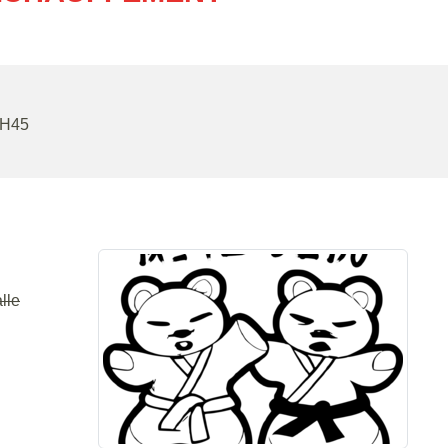
9H45
lle