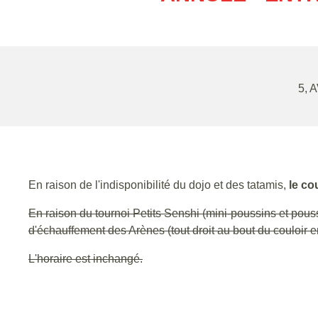
5, 
En raison de l'indisponibilité du dojo et des tatamis,
le co
En raison du tournoi Petits Senshi (mini-poussins et pou
d'échauffement des Arènes (tout droit au bout du couloir e
L'horaire est inchangé.