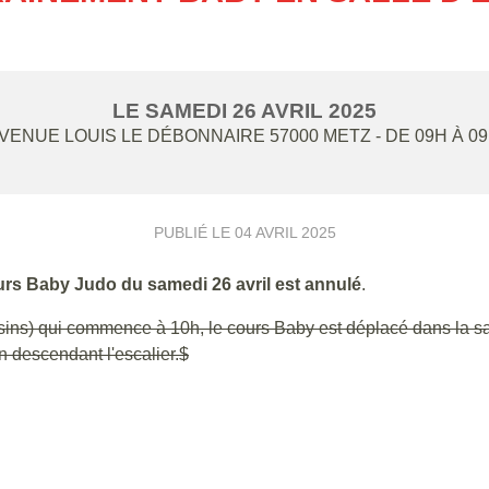
LE
SAMEDI
26
AVRIL
2025
AVENUE LOUIS LE DÉBONNAIRE
57000
METZ
- DE 09H À 0
PUBLIÉ LE
04 AVRIL 2025
urs Baby Judo du samedi 26 avril est annulé
.
ssins) qui commence à 10h, le cours Baby est déplacé dans la sa
n descendant l'escalier.$