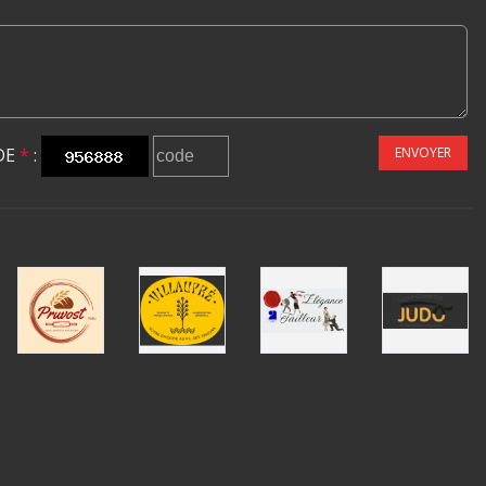
DE
*
:
ENVOYER