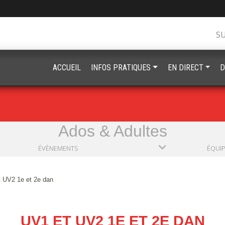
S
ACCUEIL
INFOS PRATIQUES
EN DIRECT
D
Ados & Adultes
ÉVÈNEMENTS
ÉQUI
 UV2 1e et 2e dan
UV1 ET UV2 1E ET 2E DAN