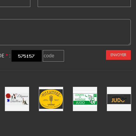
DE
*
:
ENVOYER