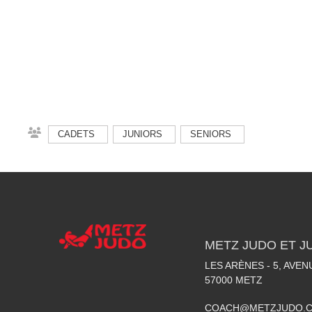
CADETS
JUNIORS
SENIORS
METZ JUDO ET J
LES ARÈNES - 5, AVE
57000
METZ
COACH@METZJUDO.