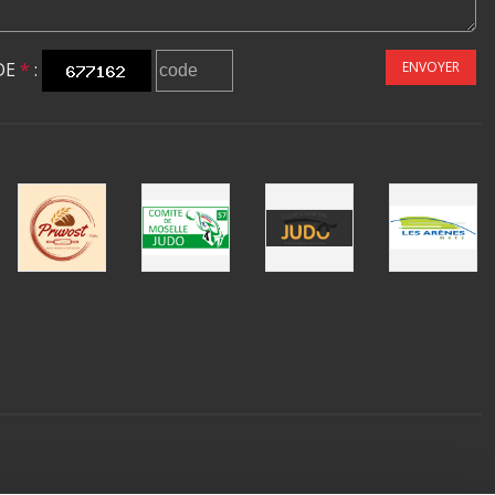
DE
*
:
ENVOYER