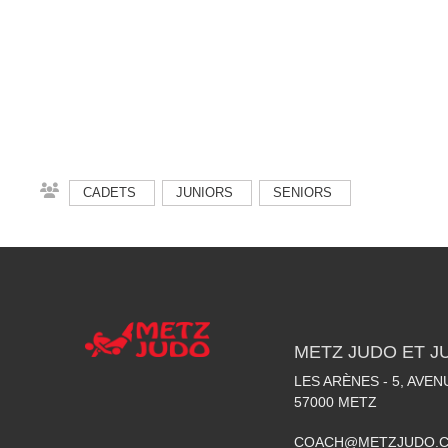
CADETS
JUNIORS
SENIORS
METZ JUDO ET J
LES ARÈNES - 5, AVE
57000
METZ
COACH@METZJUDO.