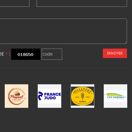
DE
*
:
ENVOYER