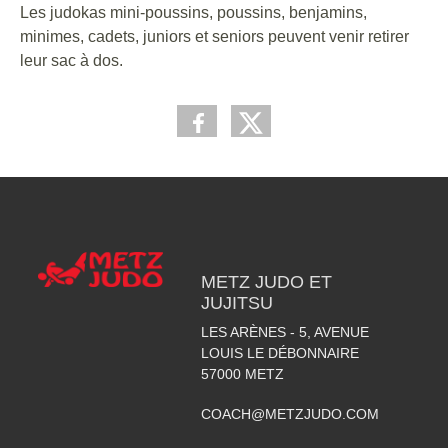
Les judokas mini-poussins, poussins, benjamins,
minimes, cadets, juniors et seniors peuvent venir retirer
leur sac à dos.
METZ JUDO ET
JUJITSU
LES ARÈNES - 5, AVENUE
LOUIS LE DÉBONNAIRE
57000
METZ
COACH@METZJUDO.COM