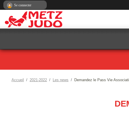
Panneau de gestion des cookies
Se connecter
Accueil
2021-2022
Les news
Demandez le Pass Vie Associat
DE