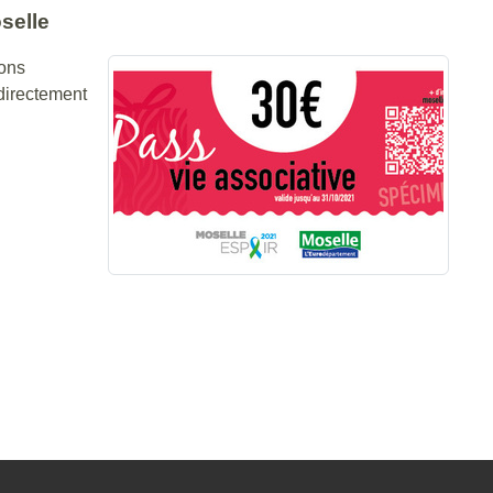
selle
ions
 directement