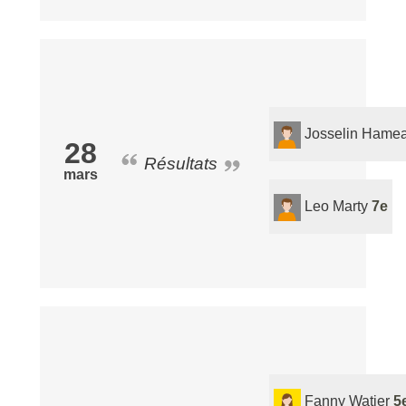
Josselin Hame
28
Résultats
mars
Leo Marty
7e
Fanny Watier
5