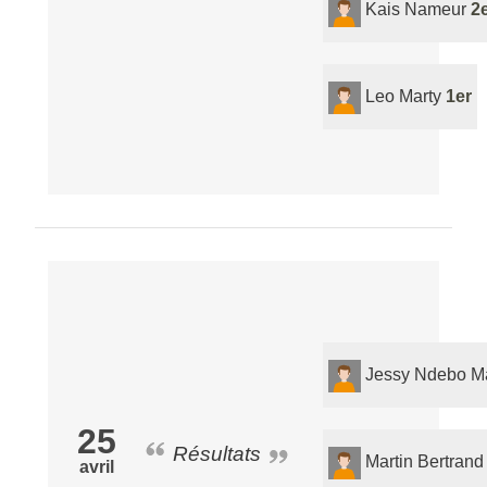
Kais Nameur
2
Leo Marty
1er
Jessy Ndebo M
25
Résultats
Martin Bertrand
avril