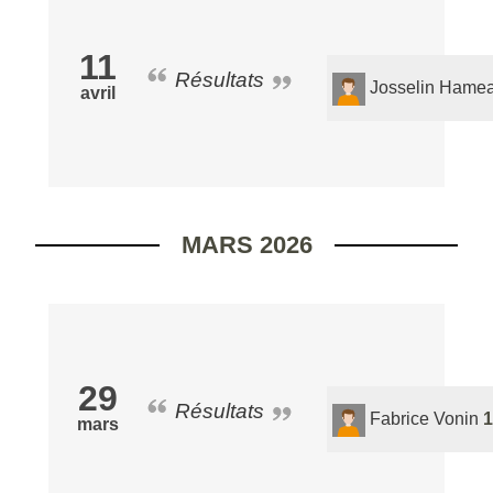
11
Résultats
Josselin Hame
avril
MARS 2026
29
Résultats
Fabrice Vonin
1
mars