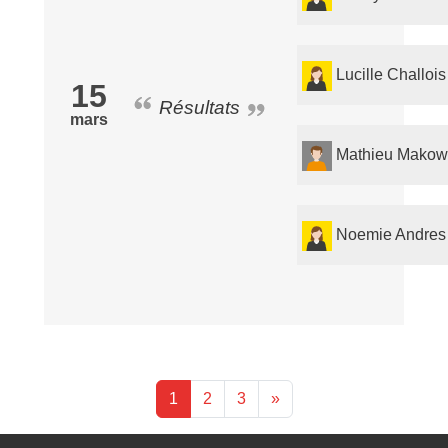
Lucille Challois
15
Résultats
mars
Mathieu Makow
Noemie Andres
1
2
3
»