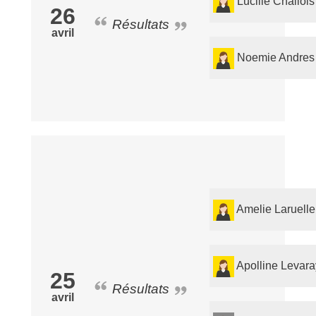
Lucille Challois
26
Résultats
avril
Noemie Andres
Amelie Laruelle
Apolline Levara
25
Résultats
avril