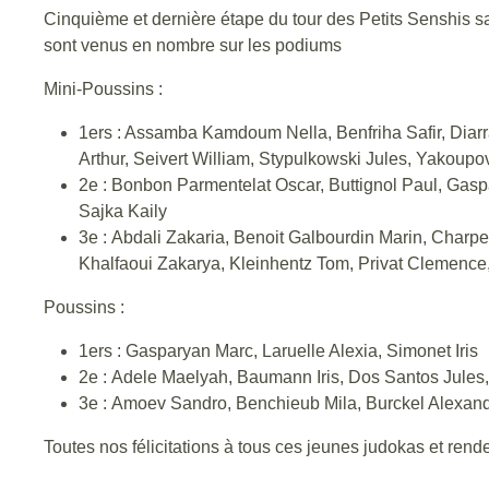
Cinquième et dernière étape du tour des Petits Senshis sa
sont venus en nombre sur les podiums
Mini-Poussins :
1ers : Assamba Kamdoum Nella, Benfriha Safir, Diar
Arthur, Seivert William, Stypulkowski Jules, Yakoupo
2e : Bonbon Parmentelat Oscar, Buttignol Paul, Ga
Sajka Kaily
3e : Abdali Zakaria, Benoit Galbourdin Marin, Charp
Khalfaoui Zakarya, Kleinhentz Tom, Privat Clemence
Poussins :
1ers : Gasparyan Marc, Laruelle Alexia, Simonet Iris
2e : Adele Maelyah, Baumann Iris, Dos Santos Jules
3e : Amoev Sandro, Benchieub Mila, Burckel Alexan
Toutes nos félicitations à tous ces jeunes judokas et ren