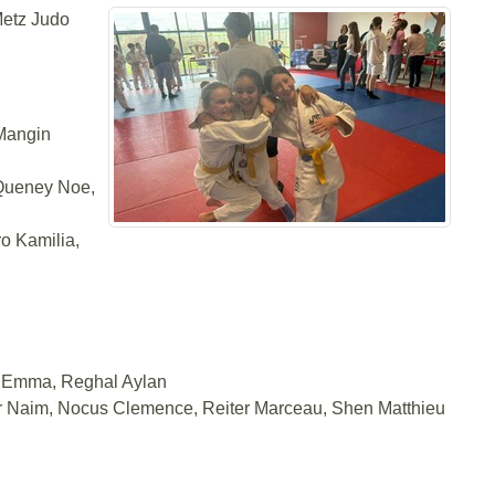
Metz Judo
 Mangin
 Queney Noe,
o Kamilia,
er Emma, Reghal Aylan
r Naim, Nocus Clemence, Reiter Marceau, Shen Matthieu