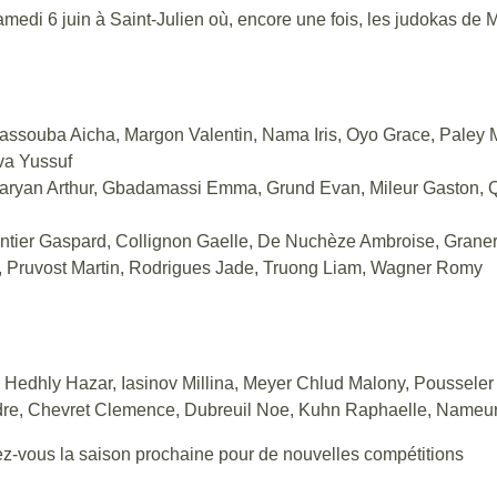
medi 6 juin à Saint-Julien où, encore une fois, les judokas de 
rassouba Aicha, Margon Valentin, Nama Iris, Oyo Grace, Paley
va Yussuf
sparyan Arthur, Gbadamassi Emma, Grund Evan, Mileur Gaston,
entier Gaspard, Collignon Gaelle, De Nuchèze Ambroise, Graner
, Pruvost Martin, Rodrigues Jade, Truong Liam, Wagner Romy
, Hedhly Hazar, Iasinov Millina, Meyer Chlud Malony, Poussel
dre, Chevret Clemence, Dubreuil Noe, Kuhn Raphaelle, Nameu
dez-vous la saison prochaine pour de nouvelles compétitions