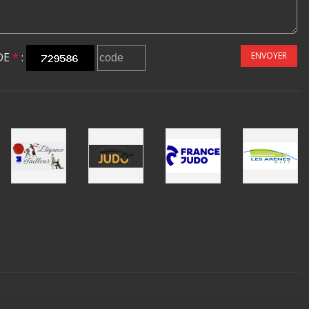
DE
*
:
ENVOYER