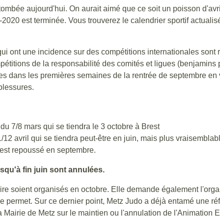
tombée aujourd'hui. On aurait aimé que ce soit un poisson d'avri
2020 est terminée. Vous trouverez le calendrier sportif actualisé
ui ont une incidence sur des compétitions internationales sont 
mpétitions de la responsabilité des comités et ligues (benjamins 
es dans les premières semaines de la rentrée de septembre en v
blessures.
u 7/8 mars qui se tiendra le 3 octobre à Brest
12 avril qui se tiendra peut-être en juin, mais plus vraisembl
 est repoussé en septembre.
squ'à fin juin sont annulées.
ire soient organisés en octobre. Elle demande également l'org
e le permet. Sur ce dernier point, Metz Judo a déjà entamé une réf
a Mairie de Metz sur le maintien ou l'annulation de l'Animation E