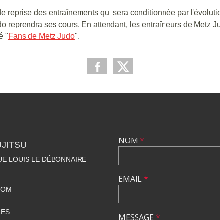
e reprise des entraînements qui sera conditionnée par l'évolutio
 reprendra ses cours. En attendant, les entraîneurs de Metz Ju
é "
Fans de Metz Judo
".
NOM
*
UJITSU
NUE LOUIS LE DÉBONNAIRE
EMAIL
*
COM
LES
MESSAGE
*