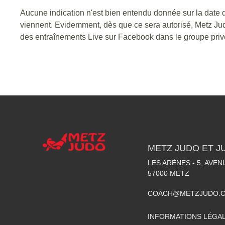
Aucune indication n'est bien entendu donnée sur la date d
viennent. Evidemment, dès que ce sera autorisé, Metz Judo
des entraînements Live sur Facebook dans le groupe priv
METZ JUDO ET J
LES ARÈNES - 5, AVE
57000
METZ
COACH@METZJUDO.
INFORMATIONS LÉGA