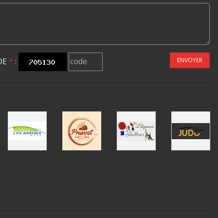
DE
*
:
ENVOYER