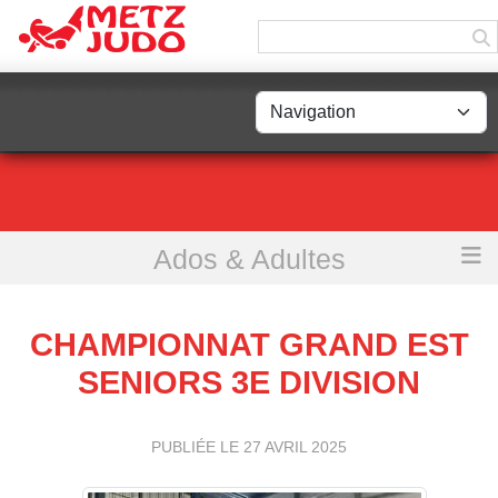
Panneau de gestion des cookies
Ados & Adultes
Accueil
Championnat Grand Est Seniors 3e division
CHAMPIONNAT GRAND EST
SENIORS 3E DIVISION
PUBLIÉE LE
27 AVRIL 2025