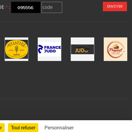
DE
*
:
ENVOYER
r
Tout refuser
Personnaliser