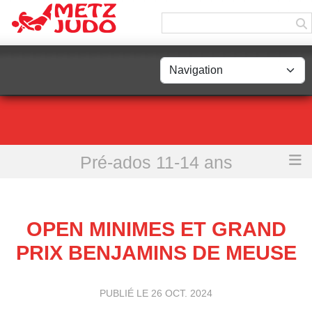
Panneau de gestion des cookies
Pré-ados 11-14 ans
Accueil
Open Minimes et Grand Prix Benjamins de Meuse
OPEN MINIMES ET GRAND
PRIX BENJAMINS DE MEUSE
PUBLIÉ LE
26 OCT. 2024